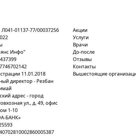
 Л041-01137-77/00037256
Акции
2022
Услуги
ы
Врачи
янс Инфо"
До-после
437399
Отзывы
7746702142
Контакты
страции 11.01.2018
Вышестоящие организац
ный директор - Резбан
имай
кий адрес - город
овхозная ул., д. 49, офис
ом 1-10
ФА-БАНК»
25593
т 40702810002860005387