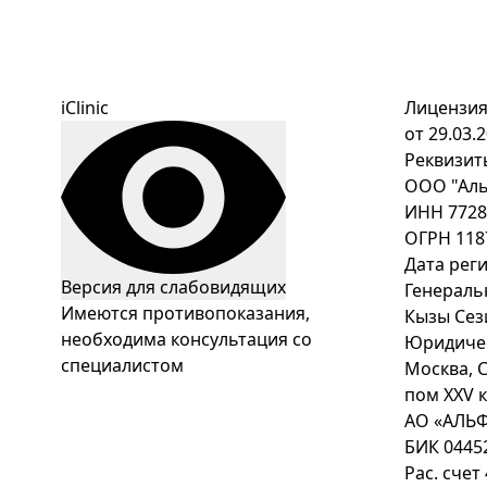
iClinic
Лицензия
от 29.03.
Реквизит
ООО "Аль
ИНН 7728
ОГРН 118
Дата реги
Версия для слабовидящих
Генераль
Имеются противопоказания,
Кызы Сез
необходима консультация со
Юридичес
специалистом
Москва, С
пом XXV к
АО «АЛЬ
БИК 0445
Рас. сче